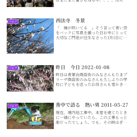
うにお見舞い申し上げます「いつか必ず
神戸にも東北にも熊本にも能登にも行こ
うね」と皆さんと話していますお念仏と
ともに できることを考え続きはこちら...
西法寺 冬景
ブログ
「 梅が咲いてる 」そう言って青い空
をバックに写真を撮った日お寺にとって
大切なご門徒が往生なさった1月1日には
いつものようにご夫婦揃って元旦会にお
参りくださったHさんただ、今年は「 H
さん！ お浄土にはゆっくり往きましょ
うね ゆっくりよ 続きはこちら...
昨日 今日 2022-01-08
ブログ
昨日は青葉台商店街のみなさんもたまプ
ラーザ商店街のみなさんも久しぶりの学
校に子どもを送ったお母さんも雪かきか
らスタートだったと口々に仰り「 さ
あ がんばろう！ 」と開店前に雪かき
したら「 一日分の体力を使い果たしま
した いつも思うんですけ続きはこち
背中で語る 熱い男 2011-05-27
ブログ
ら...
現在、境内地工事中。本堂を建てたとき
に一緒にやっていたら、この工事もっと
楽だったでしょう。でも、その時はぎり
ぎりの予算でしたので、「本堂以外の庫
裏は節の有る柱でいいから。落とせるだ
け落として、キッチンは何のメーカーで