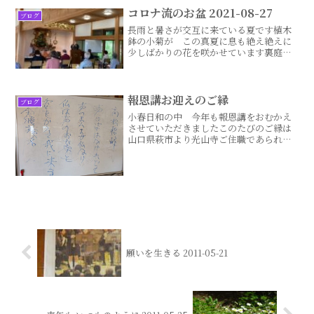
もいいし、一番安いのでい続きはこちら...
コロナ流のお盆 2021-08-27
ブログ
長雨と暑さが交互に来ている夏です植木
鉢の小菊が この真夏に息も絶え絶えに
少しばかりの花を咲かせています裏庭の
山吹は この春にこぼれるほどの花を付
けたのに この暑さの中 また黄色い花
を咲かせています植物も自然の中に有り
ながら 最近の気候にこま続きはこちら...
報恩講お迎えのご縁
ブログ
小春日和の中 今年も報恩講をおむかえ
させていただきましたこのたびのご縁は
山口県萩市より光山寺ご住職であられ、
龍谷大学の教授でいらっしゃる武田
晋 先生にお運びいただきました先生と
西法寺住職とは龍谷大学の学生時代の学
友でしたお二人とも 学生の続きはこち
ら...
願いを生きる 2011-05-21