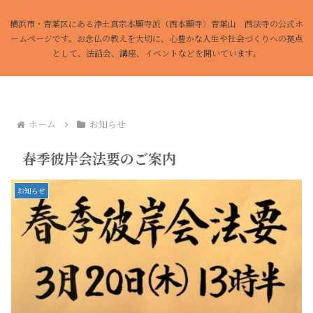
横浜市・青葉区にある浄土真宗本願寺派（西本願寺）青葉山 西法寺の公式ホ
ームページです。お念仏の教えを大切に、心豊かな人生や社会づくりへの拠点
として、法話会、講座、イベントなどを開いています。
ホーム
お知らせ
春季彼岸会法要のご案内
お知らせ