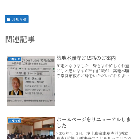
お知らせ
関連記事
築地本願寺ご法話のご案内
お知らせ
師走となりました 皆さまお忙しくお過
ごしと思いますが当山住職が 築地本願
寺常例布教のご縁をいただいております
のでご案内をさせていただきます西法寺
住職 西村信也 12月 11日（木） よ
り 12月 14日（日）［ ㈭ ㈮ ㈯
㈰ 13時～13続きはこちら...
ホームページをリニューアルしま
お知らせ
した
2023年4月3日、浄土真宗本願寺派(西本
願寺)青葉山 西法寺のことを知っていただ