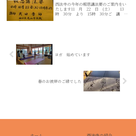
西法寺の今年の報恩講法要のご案内をい
たします11 月 22 日 (土） 13
時 30分 より 15時 30分ご 講
師 武 田 晋
師 山口県 光山寺
住職 龍谷大学教授日程が以前のご
案内では11月23日㈰に続きはこちら...
ヨガ 始めています
春のお彼岸のご縁でした
ホーム
西法寺の紹介