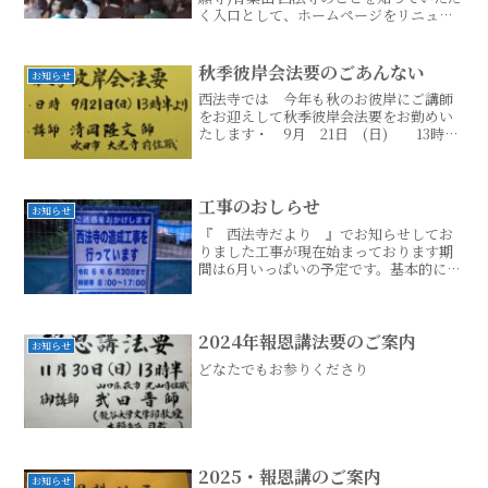
く入口として、ホームページをリニュー
アルしました。引き続き青葉山 西法寺に
関する情報をわかりやすく提供していき
ます。旧ホームページ
秋季彼岸会法要のごあんない
お知らせ
西法寺では 今年も秋のお彼岸にご講師
をお迎えして秋季彼岸会法要をお勤めい
たします・ 9月 21日 (日) 13時半
より ・ 吹田市 大光寺前住職
清岡 隆文 師この度も ご遠方よ
り 清岡隆文先生がお越し下さいますた
いへん有り難く た続きはこちら...
工事のおしらせ
お知らせ
『 西法寺だより 』でお知らせしてお
りました工事が現在始まっております期
間は6月いっぱいの予定です。基本的に土
曜日、日曜日は工事はお休みです平日は
工事車輌が出入りします。ご不便をおか
け致しますが、どうぞお気を付けてお参
り下さいますようにお願続きはこちら...
2024年報恩講法要のご案内
お知らせ
どなたでもお参りくださり
2025・報恩講のご案内
お知らせ