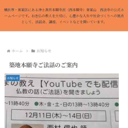
横浜市・青葉区にある浄土真宗本願寺派（西本願寺）青葉山 西法寺の公式ホ
ームページです。お念仏の教えを大切に、心豊かな人生や社会づくりへの拠点
として、法話会、講座、イベントなどを開いています。
ホーム
お知らせ
築地本願寺ご法話のご案内
お知らせ