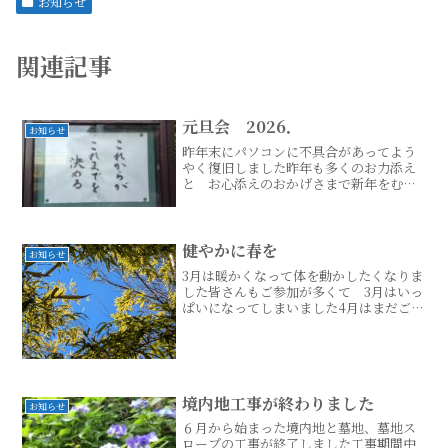
お知らせ
関連記事
元旦会 2026．
お知らせ
昨年末にパソコンに不具合があってよう
やく復旧しました昨年も多くのお力添え
と お心添えのおかげさまで新年をむか
えました本年もどうぞよろしくお願いい
たします元旦会は 今年も皆さまお参り
くださいました西法寺外壁の工事足場が
まだ取れておりません1月続きはこちら...
健やかに春を
お知らせ
3月は暖かくなって体を動かしたくなりま
した皆さんもご参加が多くて 3月はいっ
ぱいになってしまいました4月はまだご参
加いただけますツヤ先生がお寺のヨガと
いうことでゆったりと呼吸に意識を向け
させるヨガのメニューにしてくださって
います私と同じよう続きはこちら...
境内地工事が終わりました
お知らせ
６月から始まった境内地と墓地、墓地ス
ロープの工事が終了しました工事期間中