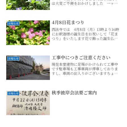
は大変ご不便をおかけしました 一ヶ月
間お墓参りが出来ない状態の中 皆さま
にはご協力いただきましてありがとうご
ざいました この度の工事では、土木工
事の専門家と青葉区土木事続きはこちら...
4月8日花まつり
お知らせ
西法寺では 4月8日（月）13時より16時
にお釈迦様の誕生日をお祝いして「花ま
つり」をいたします花で飾った誕生仏に
甘茶をかけてお参りくださったら お好
きな方はお抹茶と菓子を召し上がって
のんびりしてお帰りください「万が一」
混み合いましたら 続きはこちら...
工事中につきご注意ください
お知らせ
現在本堂建物に足場がかけられて工事中
です駐車場も工事車両が停車しておりま
すし、車両の出入りがございますちょう
ど紅葉も美しく お墓参りも楽しみにお
見えくださっておられますがご来寺の際
には くれぐれもご注意くださいますよ
うにご連絡申し上げます南続きはこちら...
秋季彼岸会法要ご案内
お知らせ