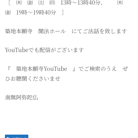
［ ㈭ ㈮ ㈯ ㈰ 13時～13時40分、 ㈭
㈮ 19時～19時40分 ］
築地本願寺 聞法ホール にてご法話を致します
YouTubeでも配信がございます
『 築地本願寺YouTube 』でご検索のうえ ぜ
ひお聴聞くださいませ
南無阿弥陀仏